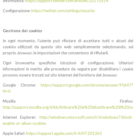
Informativa:
https://support.twitter.com/articles/20170514
Configurazione:
https://twitter.com/settings/security
Gestione dei
cookies
In ogni momento, l’utente può rifiutare di accettare tutti o alcuni dei
cookies
utilizzati da questo sito web semplicemente selezionando, sul
proprio
browser
, le impostazioni che consentono di rifiutarli.
Ogni browserha specifiche istruzioni di configurazione. Ulteriori
informazioni in merito alle procedure da seguire per disabilitare i
cookie
possono essere trovati sul sito internet del fornitore del
browser.
Google Chrome:
https://support.google.com/chrome/answer/95647?
hl=it
Mozilla Firefox:
http://support.mozilla.org/it/kb/Attivare%20e%20disattivare%20i%20coo
Internet Explorer:
http://windows.microsoft.com/it-it/windows7/block-
enable-or-allow-cookies
Apple Safari:
https://support.apple.com/it-it/HT201265