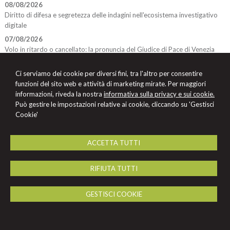
08/08/2026
Diritto di difesa e segretezza delle indagini nell'ecosistema investigativo
digitale
07/08/2026
Volo in ritardo o cancellato: la pronuncia del Giudice di Pace di Venezia
Ci serviamo dei cookie per diversi fini, tra l'altro per consentire
Avv. Francesca Ravagnan
funzioni del sito web e attività di marketing mirate. Per maggiori
Studio Legale Avv. Francesca Ravagnan
informazioni, riveda la nostra
informativa sulla privacy e sui cookie.
Può gestire le impostazioni relative ai cookie, cliccando su 'Gestisci
Via Mascheraio n. 12 -
Ferrara
44121
,
FE
Cookie'
Tel.
333.7080082
Fax
0532.242112
© 2026 Copyright Studio Legale Ravagnan. Tutti i diritti riservati | P.IVA
01767890385 |
Gestisci Cookie
-
Sitemap
-
Privacy
-
Cookie Policy
-
Credits
ACCETTA TUTTI
RIFIUTA TUTTI
GESTISCI COOKIE