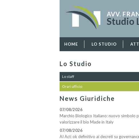
AVV. FR
Studio 
HOME
LO STUDIO
ATT
Lo Studio
Lo staff
Orari ufficio
News Giuridiche
07/08/2026
Marchio Biologico Italiano: nuovo simbolo 
valorizzare il bio Made in Italy
07/08/2026
AI Act: ok definitivo ai decreti su governanc