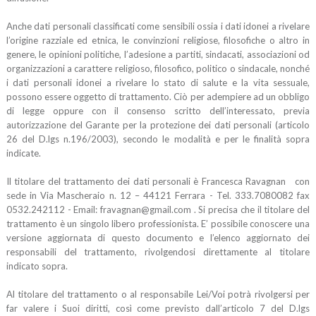
Anche dati personali classificati come sensibili ossia i dati idonei a rivelare
l’origine razziale ed etnica, le convinzioni religiose, filosofiche o altro in
genere, le opinioni politiche, l’adesione a partiti, sindacati, associazioni od
organizzazioni a carattere religioso, filosofico, politico o sindacale, nonché
i dati personali idonei a rivelare lo stato di salute e la vita sessuale,
possono essere oggetto di trattamento. Ciò per adempiere ad un obbligo
di legge oppure con il consenso scritto dell’interessato, previa
autorizzazione del Garante per la protezione dei dati personali (articolo
26 del D.lgs n.196/2003), secondo le modalità e per le finalità sopra
indicate.
Il titolare del trattamento dei dati personali è Francesca Ravagnan con
sede in Via Mascheraio n. 12 – 44121 Ferrara - Tel. 333.7080082 fax
0532.242112 - Email: fravagnan@gmail.com . Si precisa che il titolare del
trattamento è un singolo libero professionista. E’ possibile conoscere una
versione aggiornata di questo documento e l’elenco aggiornato dei
responsabili del trattamento, rivolgendosi direttamente al titolare
indicato sopra.
Al titolare del trattamento o al responsabile Lei/Voi potrà rivolgersi per
far valere i Suoi diritti, così come previsto dall’articolo 7 del D.lgs