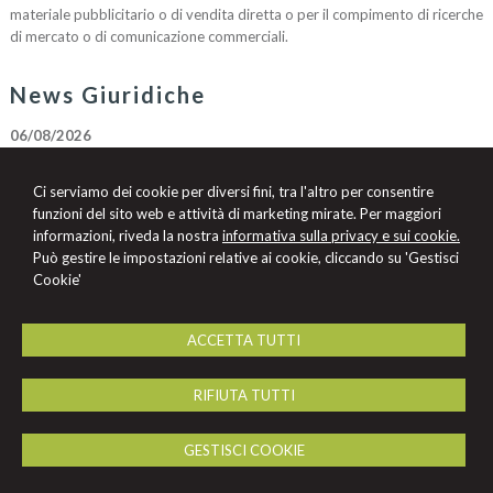
materiale pubblicitario o di vendita diretta o per il compimento di ricerche
di mercato o di comunicazione commerciali.
News Giuridiche
06/08/2026
Accesso a immagini di videosorveglianza e privacy: la necessità di una
procura specifica
Ci serviamo dei cookie per diversi fini, tra l'altro per consentire
06/08/2026
funzioni del sito web e attività di marketing mirate. Per maggiori
L’assicurazione del condominio è impegnata nei limiti stabiliti dalla polizza
informazioni, riveda la nostra
informativa sulla privacy e sui cookie.
Può gestire le impostazioni relative ai cookie, cliccando su 'Gestisci
06/08/2026
Cookie'
Allucinazioni IA e mancato controllo dell’avvocato: tra sanzioni pecuniarie
e disciplinari
ACCETTA TUTTI
Avv. Francesca Ravagnan
RIFIUTA TUTTI
Studio Legale Avv. Francesca Ravagnan
Via Mascheraio n. 12 -
Ferrara
44121
,
FE
GESTISCI COOKIE
Tel.
333.7080082
Fax
0532.242112
© 2026 Copyright Studio Legale Ravagnan. Tutti i diritti riservati | P.IVA